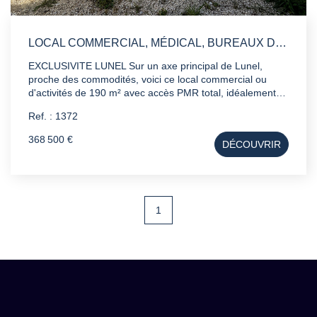
LOCAL COMMERCIAL, MÉDICAL, BUREAUX DE 190M²
EXCLUSIVITE LUNEL Sur un axe principal de Lunel,
proche des commodités, voici ce local commercial ou
d'activités de 190 m² avec accès PMR total, idéalement
situé il bénéficie d'un parking à l'avant, d'une très bonne
Ref. : 1372
visibilité mais aussi d'un extérieur de plus de 210 m²avec
piscine. Vous souhaitez installer votre centre de
368 500 €
DÉCOUVRIR
kinésithérapie, pole médical, cabinet dentaire ou même
bureau n'hésitez plus, contactez Mikael votre Conseiller
en Immobilier Professionnel au 0767520058. Prix : 368
500 € Honoraires Agence Inclus. - 15 minutes de
Montpellier - Entre Montpellier et Nîmes - Local
1
Commercial - Bureau - Local d'activité - Investissement -
Rentabilité - Bureaux -Commerce -Boutique -Centre ville