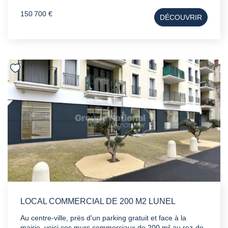
verre, offrant une luminosité optimale et une mise en
150 700 €
DÉCOUVRIR
valeur parfaite de votre activité. Ce bien conviendra
parfaitement à tout type de commerce, activité de service,
profession libérale voir même de restauration rapide.
Caractéristiques : - Surface : 83 m² - Emplacement
stratégique et recherché - Très grande vitrine en façade -
Local en excellent état - Libre de toute occupation Prix de
vente : 150 700 € FAI Une belle opportunité pour
implanter ou développer votre activité dans un secteur
dynamique. Pour plus d'informations ou organiser une
visite, n'hésitez pas à contacter Mikael votre conseiller en
immobilier professionnel au 07 67 52 00 58.
LOCAL COMMERCIAL DE 200 M2 LUNEL
Au centre-ville, près d'un parking gratuit et face à la
mairie, voici ces murs commerciaux de 200 m² au rez-de-