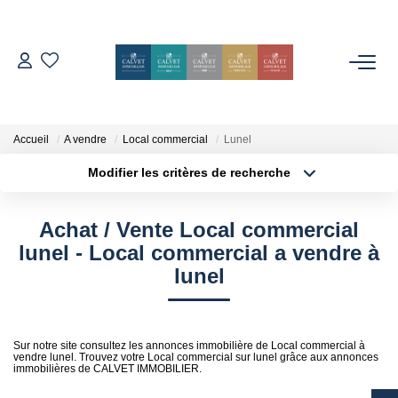
ACHETER
ESTIMER
Accueil
A vendre
Local commercial
Lunel
Modifier les critères de recherche
Localisation
Type de bien
L'AGENCE
Localisation
Sélectionnez...
Achat / Vente Local commercial
Notre Équipe
Surface min
Budget max
lunel - Local commercial a vendre à
Nos Avis
lunel
Plus de critères
Créer une alerte
Nos Partenaires
Nos Actes
Sur notre site consultez les annonces immobilière de Local commercial à
vendre lunel. Trouvez votre Local commercial sur lunel grâce aux annonces
immobilières de CALVET IMMOBILIER.
CONTACT