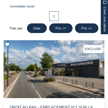
Immobilier lunel
Créer une alerte
1
Trier par :
Date
Prix -/+
Prix +/-
EXCLUSIF
DROIT AU BAIL - EMPLACEMENT N°1 SUR LA RN113 - LUNEL