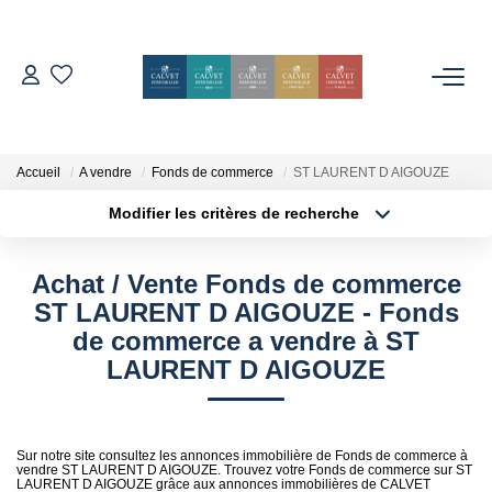
ACHETER
ESTIMER
Accueil
A vendre
Fonds de commerce
ST LAURENT D AIGOUZE
Modifier les critères de recherche
Localisation
Type de bien
L'AGENCE
Localisation
Sélectionnez...
Achat / Vente Fonds de commerce
Notre Équipe
Surface min
Budget max
ST LAURENT D AIGOUZE - Fonds
Nos Avis
de commerce a vendre à ST
Plus de critères
Créer une alerte
LAURENT D AIGOUZE
Nos Partenaires
Nos Actes
Sur notre site consultez les annonces immobilière de Fonds de commerce à
vendre ST LAURENT D AIGOUZE. Trouvez votre Fonds de commerce sur ST
CONTACT
LAURENT D AIGOUZE grâce aux annonces immobilières de CALVET