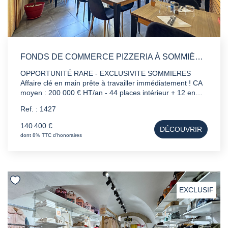
FONDS DE COMMERCE PIZZERIA À SOMMIÈRES 100 M2
OPPORTUNITÉ RARE - EXCLUSIVITE SOMMIERES
Affaire clé en main prête à travailler immédiatement ! CA
moyen : 200 000 € HT/an - 44 places intérieur + 12 en
terrasse - Entièrement équipée - Accès PMR - À 2 pas
Ref. : 1427
d'un collège GROS POTENTIEL : - Développer le
snacking le midi - Arrivée de Uber Eats ce mois-ci = boost
140 400 €
DÉCOUVRIR
des livraisons et du CA Prix : 140 400 € (honoraires
dont 8% TTC d'honoraires
inclus) Loyer : 898,15 €ht/hc Dossier complet et visite sur
demande, contactez Mikael votre Conseiller en Immobilier
Professionnel au 07 67 52 00 58.
EXCLUSIF