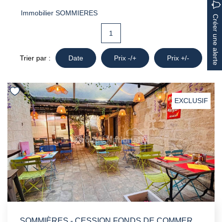
Immobilier SOMMIERES
Créer une alerte
1
Trier par :
Date
Prix -/+
Prix +/-
EXCLUSIF
SOMMIÈRES - CESSION FONDS DE COMMERCE BAR RESTAURANT - LICENCE IV - PATIO - 135 M2