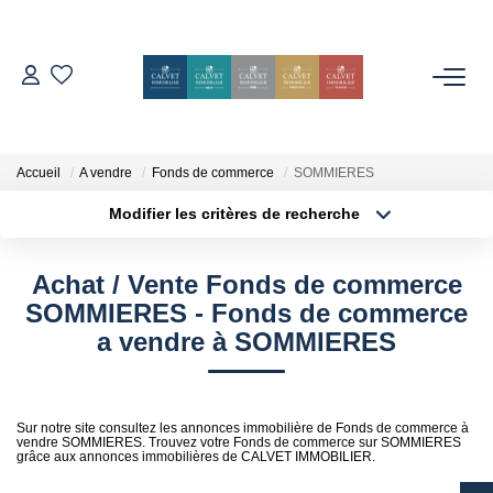
ACHETER
ESTIMER
Accueil
A vendre
Fonds de commerce
SOMMIERES
Modifier les critères de recherche
Localisation
Type de bien
L'AGENCE
Localisation
Sélectionnez...
Achat / Vente Fonds de commerce
Notre Équipe
Surface min
Budget max
SOMMIERES - Fonds de commerce
Nos Avis
a vendre à SOMMIERES
Plus de critères
Créer une alerte
Nos Partenaires
Nos Actes
Sur notre site consultez les annonces immobilière de Fonds de commerce à
vendre SOMMIERES. Trouvez votre Fonds de commerce sur SOMMIERES
grâce aux annonces immobilières de CALVET IMMOBILIER.
CONTACT