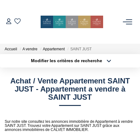
ACHETER
ESTIMER
Accueil
A vendre
Appartement
SAINT JUST
Modifier les critères de recherche
Localisation
Type de bien
L'AGENCE
Localisation
Sélectionnez...
Achat / Vente Appartement SAINT
Notre Équipe
Surface min
Budget max
JUST - Appartement a vendre à
Nos Avis
SAINT JUST
Plus de critères
Créer une alerte
Nos Partenaires
Nos Actes
Sur notre site consultez les annonces immobilière de Appartement à vendre
SAINT JUST. Trouvez votre Appartement sur SAINT JUST grâce aux
annonces immobilières de CALVET IMMOBILIER.
CONTACT