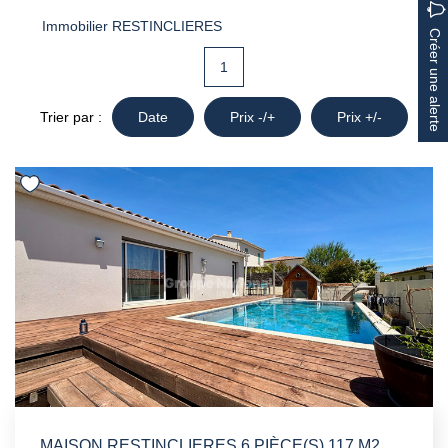
Immobilier RESTINCLIERES
Créer une alerte
1
Trier par :
Date
Prix -/+
Prix +/-
MAISON RESTINCLIERES 6 PIÈCE(S) 117 M2 AVEC GARAGE ET PISCINE