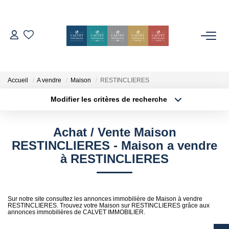
ACHETER
ESTIMER
Accueil
A vendre
Maison
RESTINCLIERES
Modifier les critères de recherche
Localisation
Type de bien
L'AGENCE
Localisation
Sélectionnez...
Achat / Vente Maison
Notre Équipe
Surface min
Budget max
RESTINCLIERES - Maison a vendre
Nos Avis
à RESTINCLIERES
Plus de critères
Créer une alerte
Nos Partenaires
Nos Actes
Sur notre site consultez les annonces immobilière de Maison à vendre
RESTINCLIERES. Trouvez votre Maison sur RESTINCLIERES grâce aux
annonces immobilières de CALVET IMMOBILIER.
CONTACT