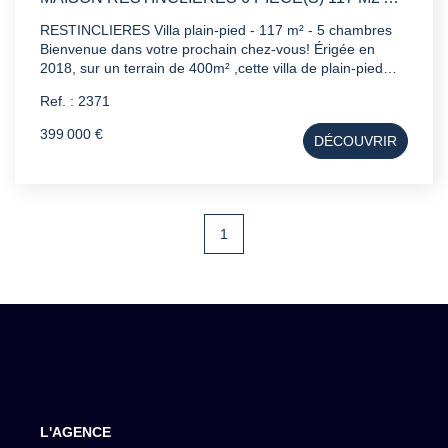
RESTINCLIERES Villa plain-pied - 117 m² - 5 chambres
Bienvenue dans votre prochain chez-vous! Érigée en
2018, sur un terrain de 400m² ,cette villa de plain-pied
vous séduira par sa pièce de vie lumineuse de 45m²
Ref. : 2371
ouverte sur l extérieur et donnant sur la piscine . Les
atouts en un coup d'oeil : - 5 chambres spacieuses dont
399 000 €
DÉCOUVRIR
une suite parentale (équipée PMR) , idéal pour famille ou
télétravail. - Piscine en pierres de BALI - Garage -
Quartier calme Pour plus de renseignements , contactez
nous.
1
L'AGENCE