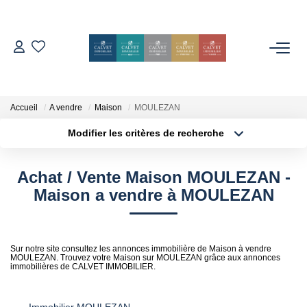
ACHETER
ESTIMER
Accueil
A vendre
Maison
MOULEZAN
Modifier les critères de recherche
Localisation
Type de bien
L'AGENCE
Localisation
Sélectionnez...
Achat / Vente Maison MOULEZAN -
Notre Équipe
Surface min
Budget max
Maison a vendre à MOULEZAN
Nos Avis
Plus de critères
Créer une alerte
Nos Partenaires
Sur notre site consultez les annonces immobilière de Maison à vendre
Nos Actes
MOULEZAN. Trouvez votre Maison sur MOULEZAN grâce aux annonces
immobilières de CALVET IMMOBILIER.
CONTACT