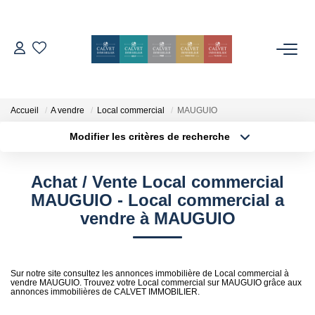
ACHETER
ESTIMER
Accueil
A vendre
Local commercial
MAUGUIO
Modifier les critères de recherche
Localisation
Type de bien
L'AGENCE
Localisation
Sélectionnez...
Achat / Vente Local commercial
Notre Équipe
Surface min
Budget max
MAUGUIO - Local commercial a
Nos Avis
vendre à MAUGUIO
Plus de critères
Créer une alerte
Nos Partenaires
Nos Actes
Sur notre site consultez les annonces immobilière de Local commercial à
vendre MAUGUIO. Trouvez votre Local commercial sur MAUGUIO grâce aux
annonces immobilières de CALVET IMMOBILIER.
CONTACT