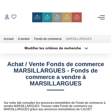
ACHETER
ESTIMER
Accueil
A vendre
Fonds de commerce
MARSILLARGUES
Modifier les critères de recherche
Localisation
Type de bien
L'AGENCE
Localisation
Sélectionnez...
Achat / Vente Fonds de commerce
Notre Équipe
Surface min
Budget max
MARSILLARGUES - Fonds de
Nos Avis
commerce a vendre à
Plus de critères
Créer une alerte
MARSILLARGUES
Nos Partenaires
Nos Actes
Sur notre site consultez les annonces immobilière de Fonds de commerce à
vendre MARSILLARGUES. Trouvez votre Fonds de commerce sur
CONTACT
MARSILLARGUES grâce aux annonces immobilières de CALVET