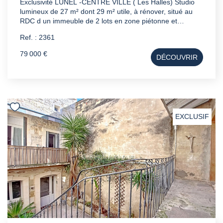
Exclusivité LUNEL -CENTRE VILLE ( Les Halles) Studio
lumineux de 27 m² dont 29 m² utile, à rénover, situé au
RDC d un immeuble de 2 lots en zone piétonne et
commerçante . - Façade refaite en 2024 - Double vitrage
Ref. : 2361
refait en 2025 Pour plus de renseignements , n hésitez
pas à nous contacter!
79 000 €
DÉCOUVRIR
EXCLUSIF