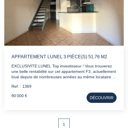
APPARTEMENT LUNEL 3 PIÈCE(S) 51.76 M2
EXCLUSIVITE LUNEL Top investisseur ! Vous trouverez
une belle rentabilité sur cet appartement F3, actuellement
loué depuis de nombreuses années au même locataire à
600 euros mensuel. Il est idéalement situé, en périphérie
Ref. : 1369
du centre et de toutes les commodités. Plus
d'informations en agence.
90 000 €
DÉCOUVRIR
1