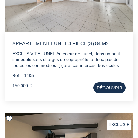
APPARTEMENT LUNEL 4 PIÈCE(S) 84 M2
EXCLUSIVITE LUNEL Au coeur de Lunel, dans un petit
immeuble sans charges de copropriété, à deux pas de
toutes les commodités, ( gare, commerces, bus écoles ...
) nous vous avons déniché cet appartement F4
Ref. : 1405
particulièrement lumineux et avec une vue dégagée sur la
fameuse statue de la liberté. Pour plus d'infos et une
150 000 €
DÉCOUVRIR
vidéo immersive, n'hésitez pas à nous contacter .
EXCLUSIF