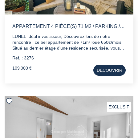
APPARTEMENT 4 PIÈCE(S) 71 M2 / PARKING / TERRASSE
LUNEL Idéal investisseur, Découvrez lors de notre
rencontre , ce bel appartement de 71m² loué 650€/mois.
Situé au dernier étage d'une résidence sécurisée, vous
apprécierez un séjour lumineux donnant sur sa terrasse
Ref. : 3276
idéalement exposée . A SAVOIR : Proches de tous
commerces Parking sécurisée Copropriété sécurisée
109 000 €
DÉCOUVRIR
Cave
EXCLUSIF