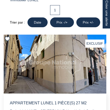
Immobilier LUNEL
Créer une alerte
1
Trier par :
Date
Prix -/+
Prix +/-
EXCLUSIF
APPARTEMENT LUNEL 1 PIÈCE(S) 27 M2