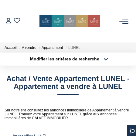
ACHETER
ESTIMER
Accueil
A vendre
Appartement
LUNEL
Modifier les critères de recherche
Localisation
Type de bien
L'AGENCE
Localisation
Sélectionnez...
Achat / Vente Appartement LUNEL -
Notre Équipe
Surface min
Budget max
Appartement a vendre à LUNEL
Nos Avis
Plus de critères
Créer une alerte
Nos Partenaires
Sur notre site consultez les annonces immobilière de Appartement à vendre
Nos Actes
LUNEL. Trouvez votre Appartement sur LUNEL grâce aux annonces
immobilières de CALVET IMMOBILIER.
CONTACT