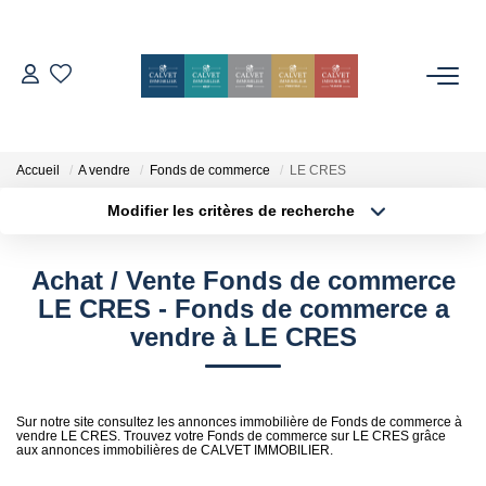
ACHETER
ESTIMER
Accueil
A vendre
Fonds de commerce
LE CRES
Modifier les critères de recherche
Localisation
Type de bien
L'AGENCE
Localisation
Sélectionnez...
Achat / Vente Fonds de commerce
Notre Équipe
Surface min
Budget max
LE CRES - Fonds de commerce a
Nos Avis
vendre à LE CRES
Plus de critères
Créer une alerte
Nos Partenaires
Nos Actes
Sur notre site consultez les annonces immobilière de Fonds de commerce à
vendre LE CRES. Trouvez votre Fonds de commerce sur LE CRES grâce
aux annonces immobilières de CALVET IMMOBILIER.
CONTACT