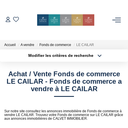
ACHETER
ESTIMER
Accueil
A vendre
Fonds de commerce
LE CAILAR
Modifier les critères de recherche
Localisation
Type de bien
L'AGENCE
Localisation
Sélectionnez...
Achat / Vente Fonds de commerce
Notre Équipe
Surface min
Budget max
LE CAILAR - Fonds de commerce a
Nos Avis
vendre à LE CAILAR
Plus de critères
Créer une alerte
Nos Partenaires
Nos Actes
Sur notre site consultez les annonces immobilière de Fonds de commerce à
vendre LE CAILAR. Trouvez votre Fonds de commerce sur LE CAILAR grâce
aux annonces immobilières de CALVET IMMOBILIER.
CONTACT