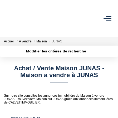
ACHETER
ESTIMER
Accueil
A vendre
Maison
JUNAS
Modifier les critères de recherche
L'AGENCE
Localisation
Type de bien
Surface min
Budget max
Achat / Vente Maison JUNAS -
Notre Équipe
Maison a vendre à JUNAS
Plus de critères
Créer une alerte
Nos Avis
Nos Partenaires
Nos Actes
Sur notre site consultez les annonces immobilière de Maison à vendre
JUNAS. Trouvez votre Maison sur JUNAS grâce aux annonces immobilières
de CALVET IMMOBILIER.
CONTACT