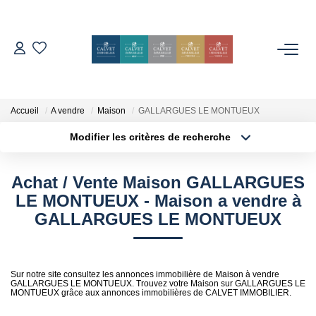
ACHETER
ESTIMER
Accueil
A vendre
Maison
GALLARGUES LE MONTUEUX
Modifier les critères de recherche
Localisation
Type de bien
L'AGENCE
Localisation
Sélectionnez...
Achat / Vente Maison GALLARGUES
Notre Équipe
Surface min
Budget max
LE MONTUEUX - Maison a vendre à
Nos Avis
GALLARGUES LE MONTUEUX
Plus de critères
Créer une alerte
Nos Partenaires
Nos Actes
Sur notre site consultez les annonces immobilière de Maison à vendre
GALLARGUES LE MONTUEUX. Trouvez votre Maison sur GALLARGUES LE
MONTUEUX grâce aux annonces immobilières de CALVET IMMOBILIER.
CONTACT