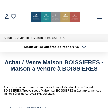
ACHETER
ESTIMER
Accueil
A vendre
Maison
BOISSIERES
Modifier les critères de recherche
Localisation
Type de bien
L'AGENCE
Localisation
Sélectionnez...
Achat / Vente Maison BOISSIERES -
Notre Équipe
Surface min
Budget max
Maison a vendre à BOISSIERES
Nos Avis
Plus de critères
Créer une alerte
Nos Partenaires
Sur notre site consultez les annonces immobilière de Maison à vendre
Nos Actes
BOISSIERES. Trouvez votre Maison sur BOISSIERES grâce aux annonces
immobilières de CALVET IMMOBILIER.
CONTACT