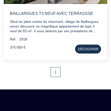
BAILLARGUES T3 NEUF AVEC TERRASSSE
Situé en plein centre du charmant, village de Baillargues,
venez découvrir ce magnifique appartement de type 3
neuf de 83 m². Il vous séduira par ses prestations de
qualité et son emplacement idéal. Points forts: Une vaste
Ref. : 2918
terrasse de 30 m² parfaite pour vos moments de détente
en extérieur. Un séjour lumineux de 30 m² grâce a sa
375 000 €
DÉCOUVRIR
grande baie vitrée Deux belles chambres dont une
spacieuse suite parentale de 20 m². Parking couvert
inclus
1