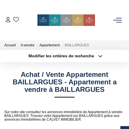
ACHETER
ESTIMER
Accueil
A vendre
Appartement
BAILLARGUES
Modifier les critères de recherche
Localisation
Type de bien
L'AGENCE
Localisation
Sélectionnez...
Achat / Vente Appartement
Notre Équipe
Surface min
Budget max
BAILLARGUES - Appartement a
Nos Avis
vendre à BAILLARGUES
Plus de critères
Créer une alerte
Nos Partenaires
Nos Actes
Sur notre site consultez les annonces immobilière de Appartement à vendre
BAILLARGUES. Trouvez votre Appartement sur BAILLARGUES grâce aux
annonces immobilières de CALVET IMMOBILIER.
CONTACT