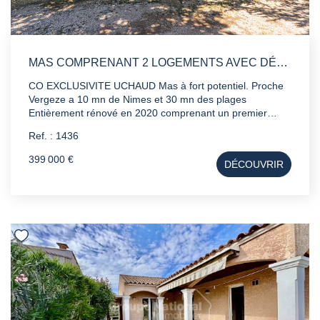
MAS COMPRENANT 2 LOGEMENTS AVEC DÉPENDANCES ET TERRAIN DE 2500M2
CO EXCLUSIVITE UCHAUD Mas à fort potentiel. Proche
Vergeze a 10 mn de Nimes et 30 mn des plages
Entièrement rénové en 2020 comprenant un premier
logement de 150 m2 avec 4 chambres avec séjour-
Ref. : 1436
cuisine et salon exposé plein sud. Vous trouverez
également un deuxième appartement T2 de 56m2 en rez
399 000 €
DÉCOUVRIR
de chaussée comprenant une cuisine un salon et une
chambre avec possibilité d'une deuxième chambre. Des
dépendances de plus de 180m2 viennent compléter ce
bien ainsi que 2500m2 de terre autour. le plus : pompe à
chaleur et ballon thermodynamique de 2024