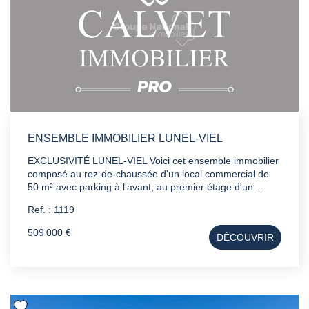
ENSEMBLE IMMOBILIER LUNEL-VIEL
EXCLUSIVITÉ LUNEL-VIEL Voici cet ensemble immobilier
composé au rez-de-chaussée d'un local commercial de
50 m² avec parking à l'avant, au premier étage d'un
appartement de 84 m² à rafraichir. A l'arrière une remise
Ref. : 1119
de 190 m² sur deux niveaux avec un grand jardin intérieur
de plus de 300 m² (constructible) vous permettra
509 000 €
DÉCOUVRIR
d'imaginer grand nombre de projet. Prix : 509 000 €
Honoraires agence inclus. Ne tardez pas à venir découvrir
ce bien rare, contactez Mikael votre Conseiller en
Immobilier Professionnel au 07 67 52 00 58. - Artisans -
Atypique - Investissement - Commerce