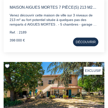
MAISON AIGUES MORTES 7 PIÈCE(S) 213 M2+ GARAGE DE 58 M² + GRENIER AMÉNAGEABLE DE 47 M²
Venez découvrir cette maison de ville sur 3 niveaux de
213 m² au fort potentiel située à quelques pas des
remparts d AIGUES MORTES . - 5 chambres - garage de
58 m² - grenier de 47 m² TRAVAUX à prévoir
Ref. : 2189
398 000 €
DÉCOUVRIR
EXCLUSIF