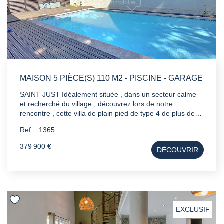
MAISON 5 PIÈCE(S) 110 M2 - PISCINE - GARAGE
SAINT JUST Idéalement située , dans un secteur calme
et recherché du village , découvrez lors de notre
rencontre , cette villa de plain pied de type 4 de plus de
110m² édifiée sur une parcelle de 606 m² Un garage
Ref. : 1365
complète le bien . A savoir : - Piscine - Aucun vis a vis -
Double vitrage PVC - Forage - Plusieurs stationnements -
379 900 €
DÉCOUVRIR
Arrosage automatique
EXCLUSIF