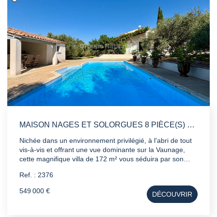
MAISON NAGES ET SOLORGUES 8 PIÈCE(S) 172 M2
Nichée dans un environnement privilégié, à l'abri de tout
vis-à-vis et offrant une vue dominante sur la Vaunage,
cette magnifique villa de 172 m² vous séduira par son
cadre de vie exceptionnel, alliant calme, confort et
Ref. : 2376
sérénité. Dès l'entrée, vous découvrirez une spacieuse et
lumineuse pièce de vie de 32m², ouverte sur une cuisine
549 000 €
DÉCOUVRIR
entièrement équipée de 13m² avec son cellier attenant.
L'ensemble s'ouvre sur une agréable terrasse en L ,
idéale pour partager des moments de convivialité en