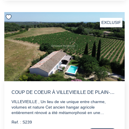
Quartier calme Pour plus de renseignements , contactez
nous.
EXCLUSIF
COUP DE COEUR À VILLEVIEILLE DE PLAIN-PIED, 190 M², PISCINE ET ENVIRONNEMENT PRIVILÉGIÉ
VILLEVIEILLE , Un lieu de vie unique entre charme,
volumes et nature Cet ancien hangar agricole
entièrement rénové a été métamorphosé en une
magnifique longère de plain-pied d'environ 190 m², où
Ref. : S239
authenticité et confort moderne se conjuguent