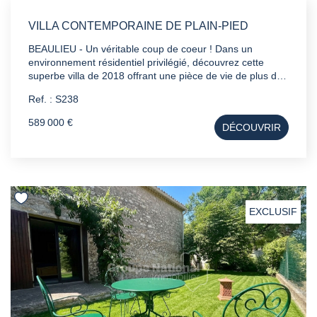
VILLA CONTEMPORAINE DE PLAIN-PIED
BEAULIEU - Un véritable coup de coeur ! Dans un
environnement résidentiel privilégié, découvrez cette
superbe villa de 2018 offrant une pièce de vie de plus de
60 m², 3 chambres, un garage, une piscine, et des
Ref. : S238
prestations haut de gamme. Organisée autour d'une
élégante terrasse avec pergola bioclimatique, elle s'ouvre
589 000 €
DÉCOUVRIR
sur une piscine, un jardin aux essences
méditerranéennes et une vue dégagée sans vis-à-vis.
Domotique complète, garanties décennale et dommage-
ouvrage, finitions soignées. Une maison où tout a été
pensé pour votre confort. Un bien rare sur Beaulieu. À
découvrir sans tarder.
EXCLUSIF