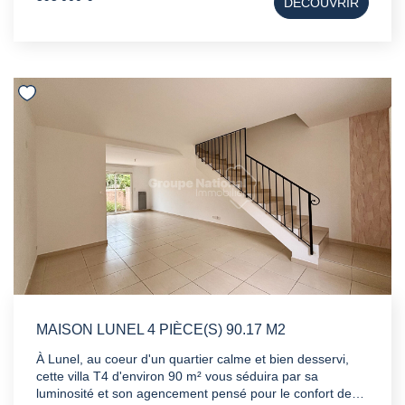
DÉCOUVRIR
cuisine indépendante, le tout donnant sur des terrasses
ou une véranda fermée, ainsi qu'un premier point d'eau.
Quelques marches suffiront pour rejoindre le coin nuit
doté quant à lui de trois chambres, dont une de 20 m².
Une piscine ainsi qu'un pool house complètent le bien. À
savoir : -Un sous-sol aménageable d'environ 70 m² offre
un potentiel certain. -Également, vous disposerez d'un
hangar de 125 m² où les possibilités d'exploitation seront
multiples. - Pompe à chaleur , plancher chauffant
rafraichissant . Appelez-nous pour en discuter.
MAISON LUNEL 4 PIÈCE(S) 90.17 M2
À Lunel, au coeur d'un quartier calme et bien desservi,
cette villa T4 d'environ 90 m² vous séduira par sa
luminosité et son agencement pensé pour le confort de