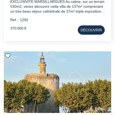
EXCLUSIVITE MARSILLARGUES Au calme, sur un terrain
530m2, venez découvrir cette villa de 137m² comprenant
un très beau séjour cathédrale de 37m² triple exposition,
avec cuisine indépendante entièrement équipée, 3
Ref. : 1292
chambres avec placards en rez de chaussé , une salle
d'eau avec douche à l'italienne double vasque rénovée
370 000 €
DÉCOUVRIR
récemment. A l'étage vous trouverez deux autres
chambres. A l'extérieur une terrasse de 100m2, un
garage et un atelier, sauront vous séduire. - climatisation -
cheminée