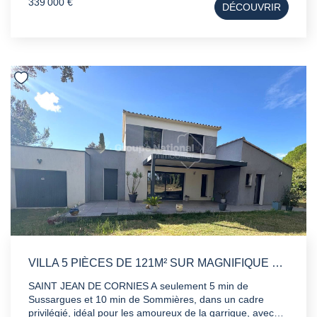
339 000 €
DÉCOUVRIR
une salle d eau avec wc et un dressing. Au deuxième
étage , une belle terrasse de 30m² invite à profiter des
beaux jours, complétée par une piscine pour se rafraîchir
en été et une cuisine d'été idéale pour recevoir famille et
amis en toute convivialité. Un bien rare alliant le cachet
d'une maison de village à tout le confort d'un extérieur
pensé pour la détente et la réception. - stationnement
facile à proximité À ne pas manquer !
VILLA 5 PIÈCES DE 121M² SUR MAGNIFIQUE TERRAIN DE 1500M2
SAINT JEAN DE CORNIES A seulement 5 min de
Sussargues et 10 min de Sommières, dans un cadre
privilégié, idéal pour les amoureux de la garrigue, avec