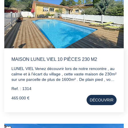
MAISON LUNEL VIEL 10 PIÈCES 230 M2
LUNEL VIEL Venez découvrir lors de notre rencontre , au
calme et à l'écart du village , cette vaste maison de 230m²
sur une parcelle de plus de 1600m² . De plain pied , vous
y trouverez 8 chambres dont 5 équipées de leur propre
Ref. : 1314
salle d'eau et wc. Un bien où les possibilités seront
multiples : une grande famille , des personnes ayant
465 000 €
DÉCOUVRIR
beaucoup d'amis , ou bien une activité de chambres
d'hôtes ... Une piscine , un boulodrome et une multitude
de stationnements complètent ce bien atypiques ... A
savoir 15 mn de Montpellier Climatisation Double vitrage
PVC Certaines photos sont générés par l'I.A