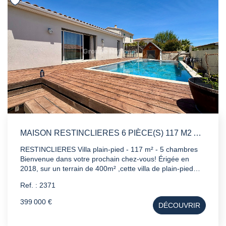
MAISON RESTINCLIERES 6 PIÈCE(S) 117 M2 AVEC GARAGE ET PISCINE
RESTINCLIERES Villa plain-pied - 117 m² - 5 chambres
Bienvenue dans votre prochain chez-vous! Érigée en
2018, sur un terrain de 400m² ,cette villa de plain-pied
vous séduira par sa pièce de vie lumineuse de 45m²
Ref. : 2371
ouverte sur l extérieur et donnant sur la piscine . Les
atouts en un coup d'oeil : - 5 chambres spacieuses dont
399 000 €
DÉCOUVRIR
une suite parentale (équipée PMR) , idéal pour famille ou
télétravail. - Piscine en pierres de BALI - Garage -