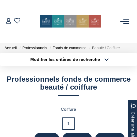
ACHETER
ESTIMER
Accueil
Professionnels
Fonds de commerce
Beauté / Coiffure
Modifier les critères de recherche
Localisation
Type de bien
L'AGENCE
Localisation
Sélectionnez...
Professionnels fonds de commerce
Notre Équipe
Surface min
Budget max
beauté / coiffure
Nos Avis
Plus de critères
Créer une alerte
Nos Partenaires
Coiffure
Nos Actes
Créer une alerte
1
CONTACT