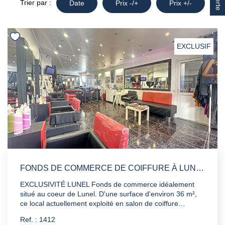
Trier par :
Date
Prix -/+
Prix +/-
EXCLUSIF
FONDS DE COMMERCE DE COIFFURE À LUNEL 36 M2
EXCLUSIVITÉ LUNEL Fonds de commerce idéalement
situé au coeur de Lunel. D'une surface d'environ 36 m²,
ce local actuellement exploité en salon de coiffure
bénéficie d'une bonne visibilité et d'un emplacement
Ref. : 1412
attractif avec passage régulier. Le bien est entièrement