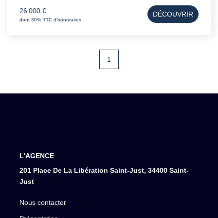
équipé pour une activité de coiffure, prêt à l'exploitation
26 000 €
DÉCOUVRIR
immédiate. Dossier complet et informations
dont 30% TTC d'honoraires
complémentaires sur demande. Contactez Mikael votre
conseiller en Immobilier Professionnel au 07 67 52 00 58
pour organiser une visite et découvrir ce lieu. - Magasin -
Boutique - Activité
1
L'AGENCE
201 Place De La Libération Saint-Just, 34400 Saint-
Just
Nous contacter