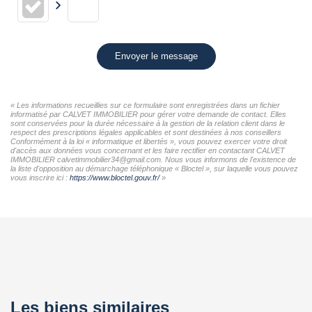
Envoyer le message
« Les informations recueillies sur ce formulaire sont enregistrées dans un fichier
informatisé par CALVET IMMOBILIER pour gérer votre demande de contact. Elles
sont conservées pour la durée nécessaire à la gestion de la relation client dans le
respect des prescriptions légales applicables et sont destinées à nos conseillers
Conformément à la loi « informatique et libertés », vous pouvez exercer votre droit
d'accès aux données vous concernant et les faire rectifier en contactant CALVET
IMMOBILIER calvetimmobilier34@gmail.com. Nous vous informons de l'existence de
la liste d'opposition au démarchage téléphonique « Bloctel », sur laquelle vous pouvez
vous inscrire ici :
https://www.bloctel.gouv.fr/
»
Les biens similaires