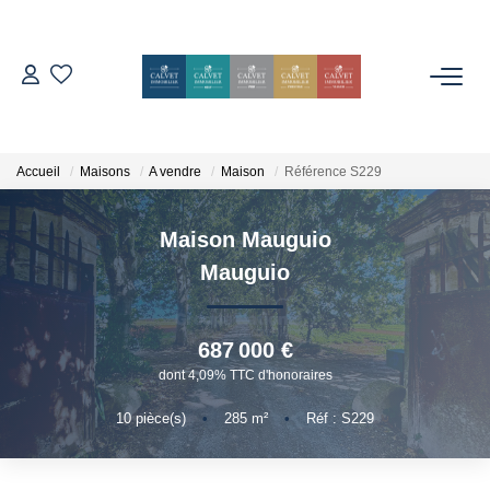
ACHETER
ESTIMER
Accueil
Maisons
A vendre
Maison
Référence S229
Maison Mauguio
L'AGENCE
Mauguio
Notre Équipe
Nos Avis
687 000 €
Nos Partenaires
dont 4,09% TTC d'honoraires
Nos Actes
10
pièce(s)
•
285
m²
•
Réf : S229
CONTACT