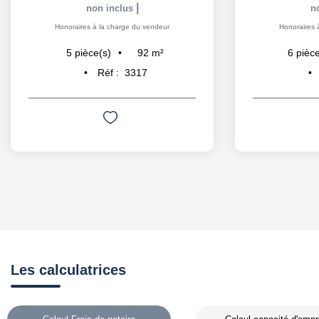
|
non inclus
n
Honoraires à la charge du vendeur
Honoraires 
92
m²
5
pièce(s)
6
pièce
Réf :
3317
Les calculatrices