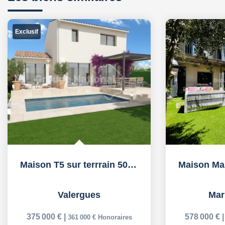
Exclusif
Maison T5 sur terrrain 504m2 VALERGUES
Valergues
Mar
375 000 €
|
578 000 €
361 000 €
Honoraires