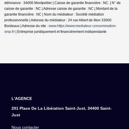
délivrance : 34000 Montpellier | Caisse de garantie financière : NC. | N° de
caisse de garantie : NC | Adresse caisse de garantie : NC | Montant de la
garantie financière : NC | Nom du médiateur : Société médiation
professionnelle | Adresse du médiateur : 24 rue Albert de Mun 33000
Bordeaux | Adresse du site :
www.https://www.mediateur-consommation-
smp.fr/
|
Entreprise juridiquement et financièrement indépendante
L'AGENCE
201 Place De La Libération Saint-Just, 34400 Saint-
Just
Nous contacter