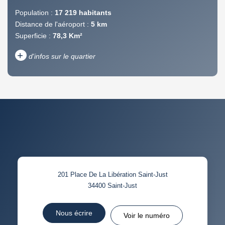
Population :
17 219 habitants
Distance de l'aéroport :
5 km
Superficie :
78,3 Km²
+
d'infos sur le quartier
DENSITÉ DE POPULATION
ENFANTS ET ADOLESCENTS
AGE MOYEN
REVENU MENSUEL PAR
MÉNAGE
TAUX DE PROPRIÉTAIRES
TAUX D'HABITATION
201 Place De La Libération Saint-Just
TAXE FONCIÈRE
PART DES MÉNAGES SANS
34400
Saint-Just
VOITURE
DISTANCE DE L'AÉROPORT :
SUPERFICIE :
Nous écrire
Voir le numéro