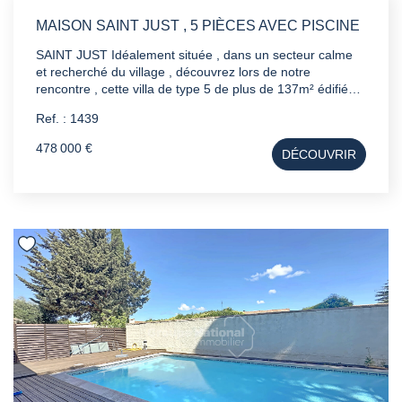
MAISON SAINT JUST , 5 PIÈCES AVEC PISCINE
SAINT JUST Idéalement située , dans un secteur calme
et recherché du village , découvrez lors de notre
rencontre , cette villa de type 5 de plus de 137m² édifiée
sur une parcelle de 780 m² Un garage complète le bien .
Ref. : 1439
A savoir : - Grande Piscine chauffée - Aucun vis a vis -
Double vitrage PVC - Forage - Plusieurs stationnements -
478 000 €
DÉCOUVRIR
Arrosage automatique