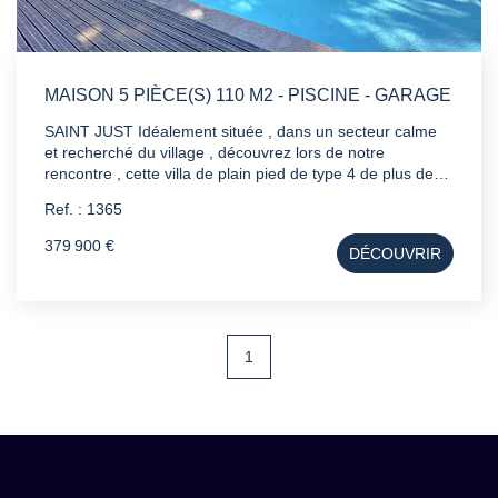
MAISON 5 PIÈCE(S) 110 M2 - PISCINE - GARAGE
SAINT JUST Idéalement située , dans un secteur calme
et recherché du village , découvrez lors de notre
rencontre , cette villa de plain pied de type 4 de plus de
110m² édifiée sur une parcelle de 606 m² Un garage
Ref. : 1365
complète le bien . A savoir : - Piscine - Aucun vis a vis -
Double vitrage PVC - Forage - Plusieurs stationnements -
379 900 €
DÉCOUVRIR
Arrosage automatique
1