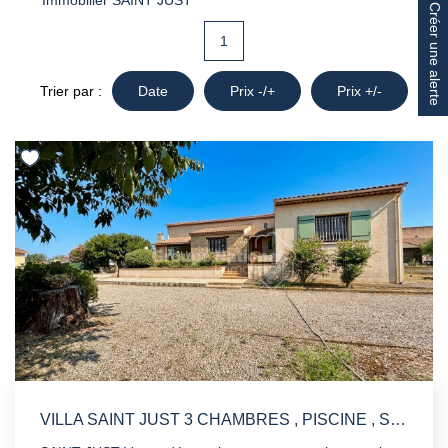
Immobilier SAINT JUST
Créer une alerte
1
Trier par :
Date
Prix -/+
Prix +/-
VILLA SAINT JUST 3 CHAMBRES , PISCINE , SOUS SOL AMENAGEABLE , HANGAR 125M²