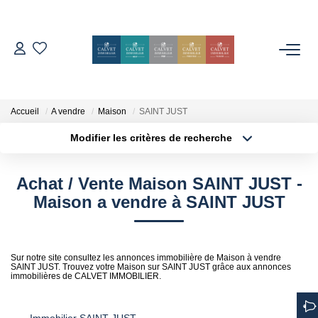
ACHETER
ESTIMER
Accueil
A vendre
Maison
SAINT JUST
Modifier les critères de recherche
Localisation
Type de bien
L'AGENCE
Localisation
Sélectionnez...
Achat / Vente Maison SAINT JUST -
Notre Équipe
Surface min
Budget max
Maison a vendre à SAINT JUST
Nos Avis
Plus de critères
Créer une alerte
Nos Partenaires
Sur notre site consultez les annonces immobilière de Maison à vendre
Nos Actes
SAINT JUST. Trouvez votre Maison sur SAINT JUST grâce aux annonces
immobilières de CALVET IMMOBILIER.
CONTACT