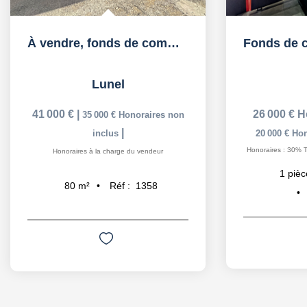
À vendre, fonds de commerce Garage automobile équipé à...
Lunel
41 000 €
|
26 000 €
H
35 000 €
Honoraires non
|
inclus
20 000 €
Hon
Honoraires : 30% T
Honoraires à la charge du vendeur
1
pièc
Réf :
1358
80
m²