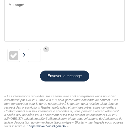
Message*
Envoyer le message
« Les informations recueillies sur ce formulaire sont enregistrées dans un fichier
informatisé par CALVET IMMOBILIER pour gérer votre demande de contact. Elles
sont conservées pour la durée nécessaire à la gestion de la relation client dans le
respect des prescriptions légales applicables et sont destinées à nos conseillers
Conformément à la loi « informatique et libertés », vous pouvez exercer votre droit
d'accès aux données vous concernant et les faire rectifier en contactant CALVET
IMMOBILIER calvetimmobilier34@gmail.com. Nous vous informons de l'existence de
la liste d'opposition au démarchage téléphonique « Bloctel », sur laquelle vous pouvez
vous inscrire ici :
https://www.bloctel.gouv.fr/
»