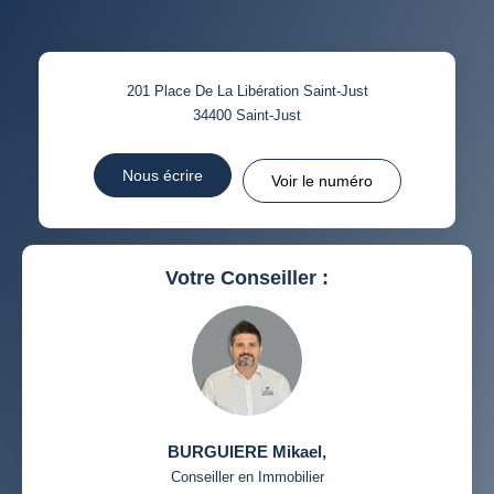
TAUX DE PROPRIÉTAIRES
TAUX D'HABITATION
201 Place De La Libération Saint-Just
TAXE FONCIÈRE
PART DES MÉNAGES SANS
34400
Saint-Just
VOITURE
DISTANCE DE L'AÉROPORT :
SUPERFICIE :
Nous écrire
Voir le numéro
RÉSULTATS DES LYCÉES
ECOLES ET CRÈCHES
RESTAURANTS ET CAFÉS
COMMERCES
Votre Conseiller :
MÉDECINS
BURGUIERE Mikael
,
Conseiller en Immobilier