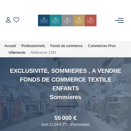
ACHETER
ESTIMER
Accueil
Professionnels
Fonds de commerce
Commerces Prox.
Vêtements
Référence 1391
L'AGENCE
EXCLUSIVITE, SOMMIERES , A VENDRE
Notre Équipe
FONDS DE COMMERCE TEXTILE
ENFANTS
Nos Avis
Sommieres
Nos Partenaires
Nos Actes
55 000 €
dont 12,24% TTC d'honoraires
CONTACT