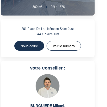
300
m²
Réf :
1376
201 Place De La Libération Saint-Just
34400
Saint-Just
Nous écrire
Voir le numéro
Votre Conseiller :
BURGUIERE Mikael
,