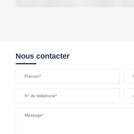
DENSITÉ DE POPULATION
REVENU MENSUEL PAR MÉNAGE
Nous contacter
TAXE FONCIÈRE
Prénom*
SUPERFICIE :
N° de téléphone*
RESTAURANTS ET CAFÉS
Message*