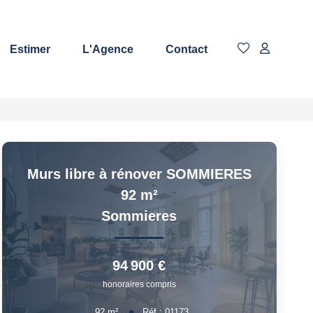
Estimer
L'Agence
Contact
Murs libre à rénover SOMMIERES
92 m²
Sommieres
94 900 €
honoraires compris
92
m²
Réf :
01173