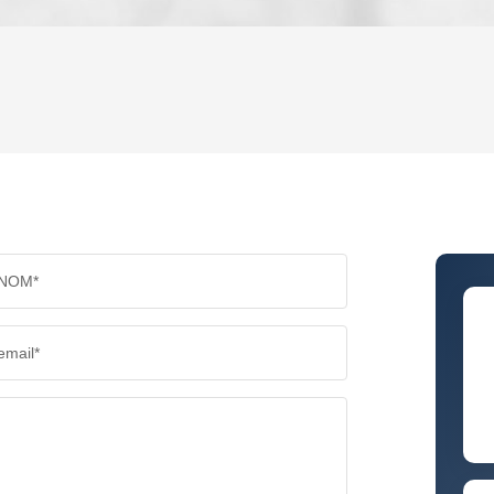
ENFANTS ET ADOLESCENTS
AGE M
TAUX DE PROPRIÉTAIRES
TAUX D
PART DES MÉNAGES SANS VOITURE
DISTAN
NOM*
RÉSULTATS DES LYCÉES
ECOLES
email*
COMMERCES
MÉDEC