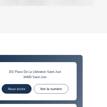
OYEN
'HABITATION
CE DE L'AÉROPORT :
 ET CRÈCHES
201 Place De La Libération Saint-Just
34400
Saint-Just
INS
Nous écrire
Voir le numéro