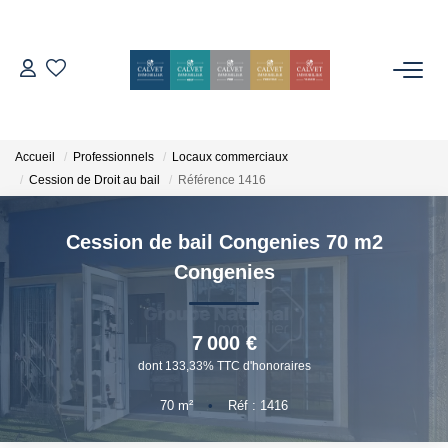
ACHETER
ESTIMER
Accueil
Professionnels
Locaux commerciaux
Cession de Droit au bail
Référence 1416
L'AGENCE
Cession de bail Congenies 70 m2
Notre Équipe
Congenies
Nos Avis
Nos Partenaires
7 000 €
dont 133,33% TTC d'honoraires
Nos Actes
70
m²
•
Réf : 1416
CONTACT