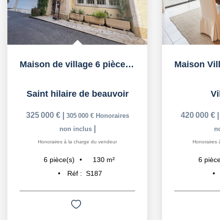
Maison de village 6 pièces 130 m²
Saint hilaire de beauvoir
Vi
325 000 €
|
420 000 €
305 000 €
Honoraires
|
non inclus
n
Honoraires à la charge du vendeur
Honoraires 
130
m²
6
pièce(s)
6
pièce
Réf :
S187