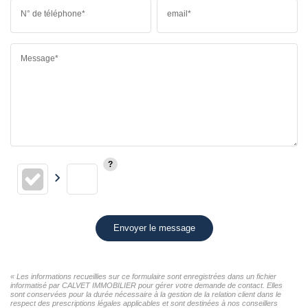
N° de téléphone*
email*
Message*
Envoyer le message
« Les informations recueillies sur ce formulaire sont enregistrées dans un fichier
informatisé par CALVET IMMOBILIER pour gérer votre demande de contact. Elles
sont conservées pour la durée nécessaire à la gestion de la relation client dans le
respect des prescriptions légales applicables et sont destinées à nos conseillers