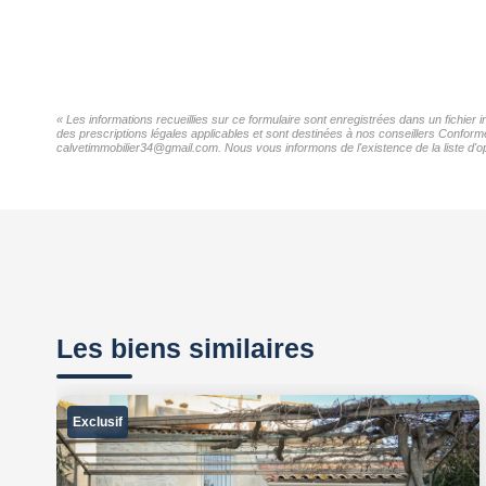
« Les informations recueillies sur ce formulaire sont enregistrées dans un fichie
des prescriptions légales applicables et sont destinées à nos conseillers Confor
calvetimmobilier34@gmail.com. Nous vous informons de l'existence de la liste d'op
Les biens similaires
Exclusif