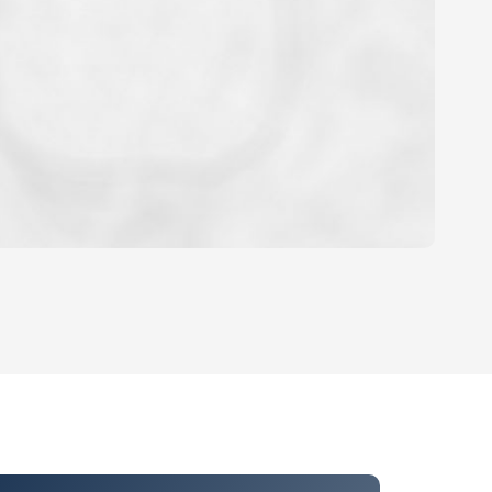
OYEN
'HABITATION
CE DE L'AÉROPORT :