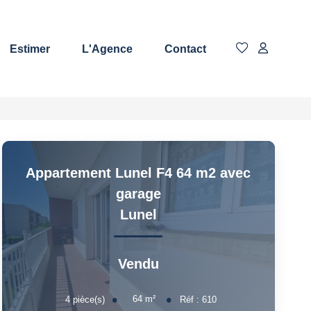
Estimer
L'Agence
Contact
Appartement Lunel F4 64 m2 avec
garage
Lunel
Vendu
64
m²
4
pièce(s)
Réf :
610