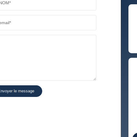
NOM*
RÉSULTATS DES LYCÉES
ECOLES
email*
COMMERCES
MÉDEC
nvoyer le message