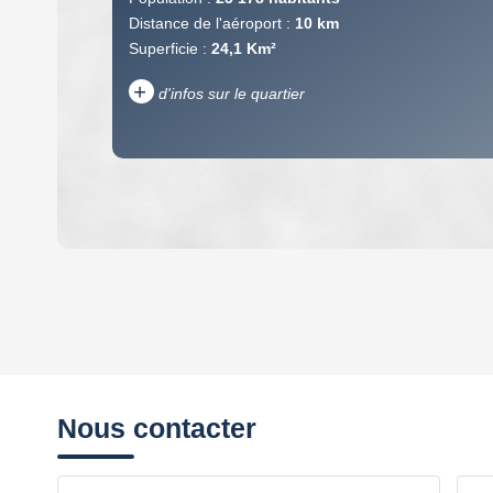
Distance de l'aéroport :
10 km
Superficie :
24,1 Km²
+
d'infos sur le quartier
DENSITÉ DE POPULATION
REVENU MENSUEL PAR MÉNAGE
Nous contacter
TAXE FONCIÈRE