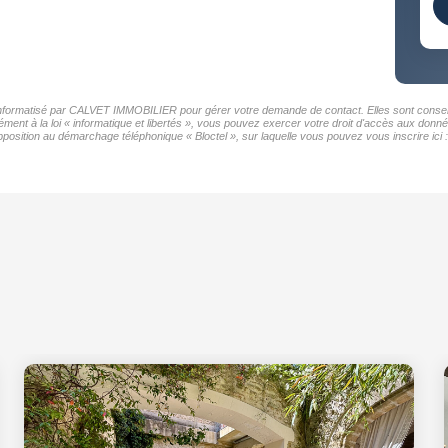
r informatisé par CALVET IMMOBILIER pour gérer votre demande de contact. Elles sont conservé
mément à la loi « informatique et libertés », vous pouvez exercer votre droit d'accès aux do
position au démarchage téléphonique « Bloctel », sur laquelle vous pouvez vous inscrire ici 