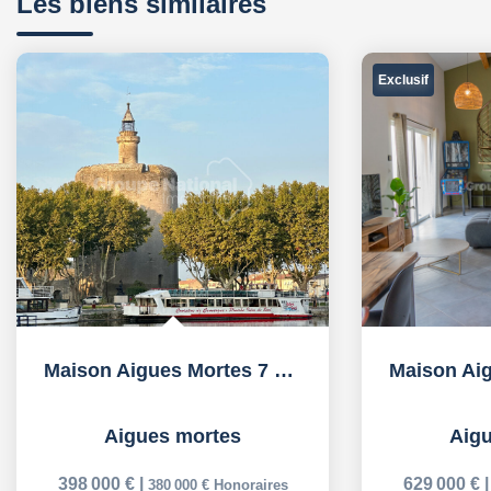
Les biens similaires
Exclusif
arage de 58 m² +...
Maison Aigues Mortes 5 pièce(s) 142 m² + un T2 de 41 m²...
Aigues mortes
629 000 €
|
604 000 €
Honoraires