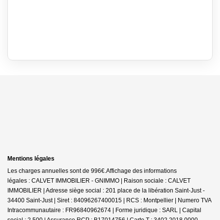
Mentions légales
Les charges annuelles sont de 996€.
Affichage des informations
légales : CALVET IMMOBILIER - GNIMMO | Raison sociale : CALVET
IMMOBILIER | Adresse siège social : 201 place de la libération Saint-Just -
34400 Saint-Just | Siret : 84096267400015 | RCS : Montpellier | Numero TVA
Intracommunautaire : FR96840962674 | Forme juridique : SARL | Capital
social : 2 500 | Assurance RCP : B17014756 |
Carte T : 3402 2018 0000