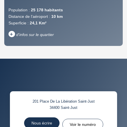
Population :
25 178 habitants
Distance de l'aéroport :
10 km
Superficie :
24,1 Km²
+
d'infos sur le quartier
DENSITÉ DE POPULATION
ENFANTS ET ADOLESCENTS
AGE MOYEN
REVENU MENSUEL PAR
MÉNAGE
TAUX DE PROPRIÉTAIRES
TAUX D'HABITATION
201 Place De La Libération Saint-Just
TAXE FONCIÈRE
PART DES MÉNAGES SANS
34400
Saint-Just
VOITURE
DISTANCE DE L'AÉROPORT :
SUPERFICIE :
Nous écrire
Voir le numéro