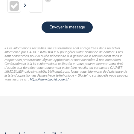
Envoyer le message
« Les informations recueillies sur ce formulaire sont enregistrées dans un fichier
informatisé par CALVET IMMOBILIER pour gérer votre demande de contact. Elles
sont conservées pour la durée nécessaire à la gestion de la relation client dans le
respect des prescriptions légales applicables et sont destinées à nos conseillers
Conformément à la loi « informatique et libertés », vous pouvez exercer votre droit
d'accès aux données vous concernant et les faire rectifier en contactant CALVET
IMMOBILIER calvetimmobilier34@gmail.com. Nous vous informons de l'existence de
la liste d'opposition au démarchage téléphonique « Bloctel », sur laquelle vous pouvez
vous inscrire ici :
https://www.bloctel.gouv.fr/
»