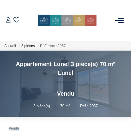
ACHETER
ESTIMER
Accueil
3 pièces
Référence 2057
Appartement Lunel 3 pièce(s) 70 m²
L'AGENCE
Lunel
Notre Équipe
Nos Avis
Vendu
Nos Partenaires
3
pièce(s)
•
70
m²
•
Réf : 2057
Nos Actes
CONTACT
Vendu