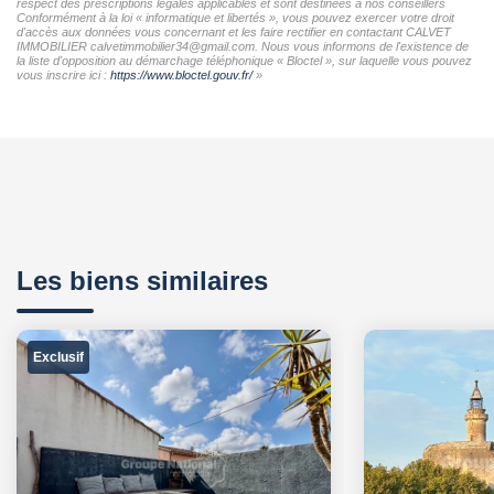
respect des prescriptions légales applicables et sont destinées à nos conseillers
Conformément à la loi « informatique et libertés », vous pouvez exercer votre droit
d'accès aux données vous concernant et les faire rectifier en contactant CALVET
IMMOBILIER calvetimmobilier34@gmail.com. Nous vous informons de l'existence de
la liste d'opposition au démarchage téléphonique « Bloctel », sur laquelle vous pouvez
vous inscrire ici :
https://www.bloctel.gouv.fr/
»
Les biens similaires
Exclusif