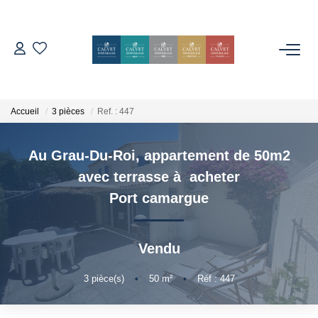
ACHETER
ESTIMER
Accueil
3 pièces
Ref. : 447
Au Grau-Du-Roi, appartement de 50m2
L'AGENCE
avec terrasse à acheter
Notre Équipe
Port camargue
Nos Avis
Nos Partenaires
Vendu
Nos Actes
3
pièce(s)
•
50
m²
•
Réf : 447
CONTACT