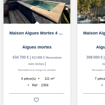
Maison Aigues Mortes 4 pièce(s) 111m2
Aigues mortes
Aig
434 700 €
|
398 000 €
413 000 €
Honoraires
|
non inclus
n
Honoraires à la charge du vendeur
Honoraires 
111
m²
4
pièce(s)
7
pièce
Réf :
2356