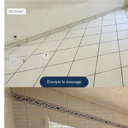
Message*
Envoyer le message
« Les informations recueillies sur ce formulaire sont enregistrées dans un fichier
informatisé par CALVET IMMOBILIER pour gérer votre demande de contact. Elles
sont conservées pour la durée nécessaire à la gestion de la relation client dans le
respect des prescriptions légales applicables et sont destinées à nos conseillers
Conformément à la loi « informatique et libertés », vous pouvez exercer votre droit
d'accès aux données vous concernant et les faire rectifier en contactant CALVET
IMMOBILIER calvetimmobilier34@gmail.com. Nous vous informons de l'existence de
la liste d'opposition au démarchage téléphonique « Bloctel », sur laquelle vous pouvez