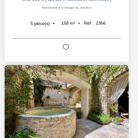
Honoraires à la charge du vendeur
158
m²
Réf :
2366
5
pièce(s)