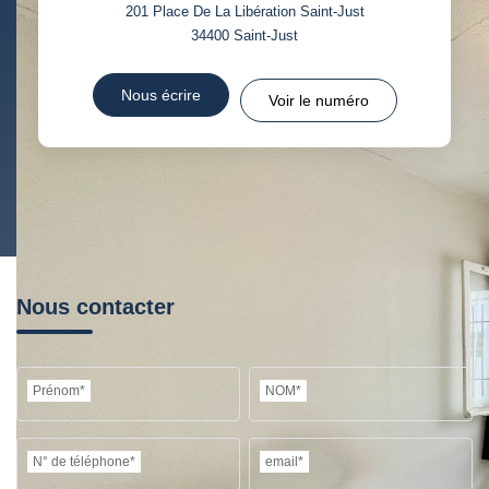
201 Place De La Libération Saint-Just
TAXE FONCIÈRE
PART DES MÉNAGES SANS
34400
Saint-Just
VOITURE
DISTANCE DE L'AÉROPORT :
SUPERFICIE :
Nous écrire
Voir le numéro
RÉSULTATS DES LYCÉES
ECOLES ET CRÈCHES
RESTAURANTS ET CAFÉS
COMMERCES
MÉDECINS
Nous contacter
Prénom*
NOM*
N° de téléphone*
email*