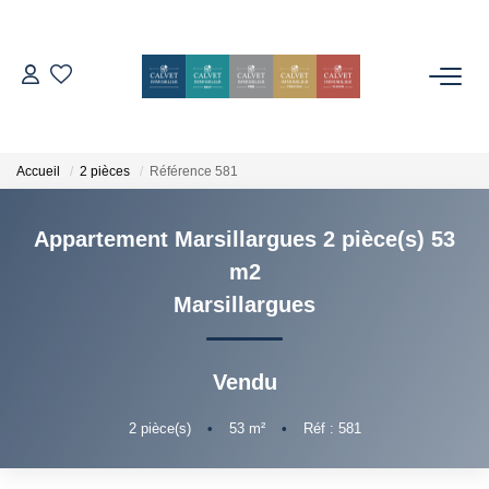
ACHETER
ESTIMER
Accueil
2 pièces
Référence 581
Appartement Marsillargues 2 pièce(s) 53
L'AGENCE
m2
Notre Équipe
Marsillargues
Nos Avis
Nos Partenaires
Vendu
Nos Actes
2
pièce(s)
•
53
m²
•
Réf : 581
CONTACT