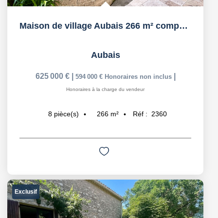
Maison de village Aubais 266 m² composée de la maison...
Aubais
625 000 €
|
|
594 000 €
Honoraires non inclus
Honoraires à la charge du vendeur
266
m²
Réf :
2360
8
pièce(s)
Exclusif