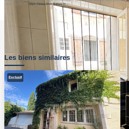
vous inscrire ici :
https://www.bloctel.gouv.fr/
»
Les biens similaires
Exclusif