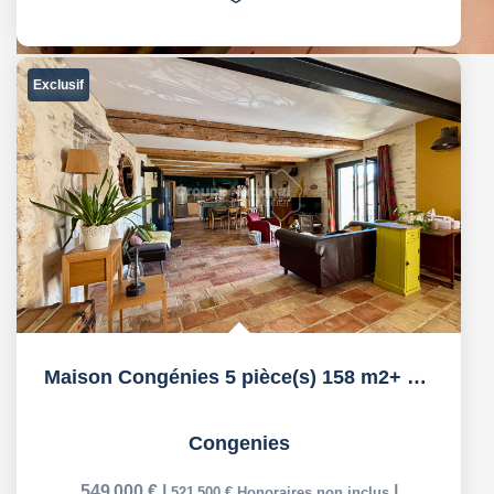
Exclusif
Maison Congénies 5 pièce(s) 158 m2+ Local 120 m² + Remise...
Congenies
549 000 €
|
|
521 500 €
Honoraires non inclus