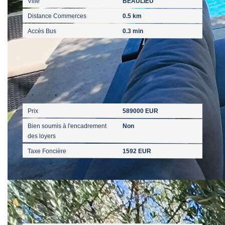
Ville
BEAULIEU
Distance Commerces
0.5 km
Accès Bus
0.3 min
Aspects financiers
Prix
589000 EUR
Bien soumis à l'encadrement
Non
des loyers
Taxe Foncière
1592 EUR
Surfaces