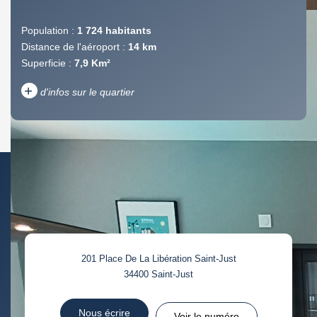
Population :
1 724 habitants
Distance de l'aéroport :
14 km
Superficie :
7,9 Km²
+
d'infos sur le quartier
DENSITÉ DE POPULATION
ENFANTS ET ADOLESCENTS
AGE MOYEN
REVENU MENSUEL PAR
MÉNAGE
TAUX DE PROPRIÉTAIRES
TAUX D'HABITATION
201 Place De La Libération Saint-Just
TAXE FONCIÈRE
PART DES MÉNAGES SANS
34400
Saint-Just
VOITURE
DISTANCE DE L'AÉROPORT :
SUPERFICIE :
Nous écrire
Voir le numéro