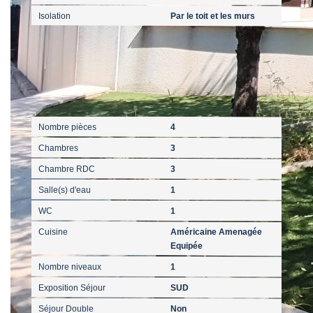
Isolation
Par le toit et les murs
Intérieur
Nombre pièces
4
Chambres
3
Chambre RDC
3
Salle(s) d'eau
1
WC
1
Cuisine
Américaine Amenagée
Equipée
Nombre niveaux
1
Exposition Séjour
SUD
Séjour Double
Non