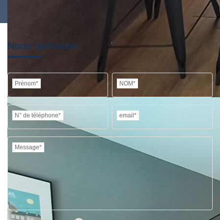
Nous contacter
Prénom*
NOM*
N° de téléphone*
email*
Message*