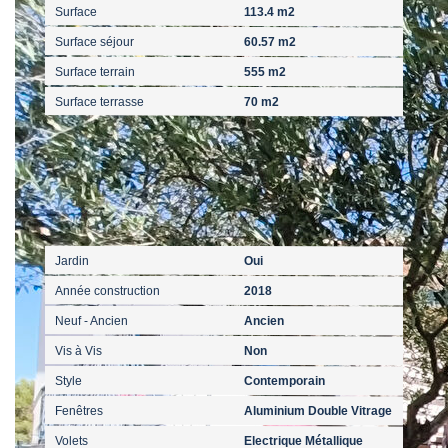
Surface
113.4 m2
Surface séjour
60.57 m2
Surface terrain
555 m2
Surface terrasse
70 m2
Extérieur
Jardin
Oui
Année construction
2018
Neuf - Ancien
Ancien
Vis à Vis
Non
Style
Contemporain
Fenêtres
Aluminium Double Vitrage
Volets
Electrique Métallique