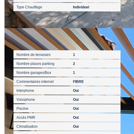
Type Chauffage
Individuel
Autres
Nombre de terrasses
1
Nombre places parking
2
Nombre garages/Box
1
Commentaires internet
FIBRE
Interphone
Oui
Visiophone
Oui
Piscine
Oui
Accès PMR
Oui
Climatisation
Oui