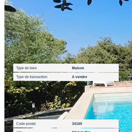
rendez-vous sur
https://www.georisques.gouv.fr/
Caractéristiques détaillées
Général
Type de bien
Maison
Type de transaction
A vendre
Localisation
Code postal
34160