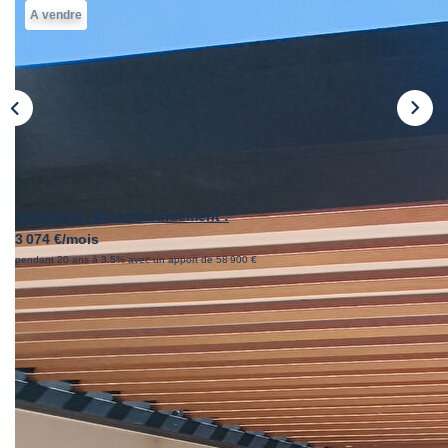
A vendre
Simulation de remboursement :
3 074 €/mois
pendant 20 ans à 3.5% avec un apport de 58 900 €
Description
Réf : S238
BEAULIEU - Un véritable coup de coeur !