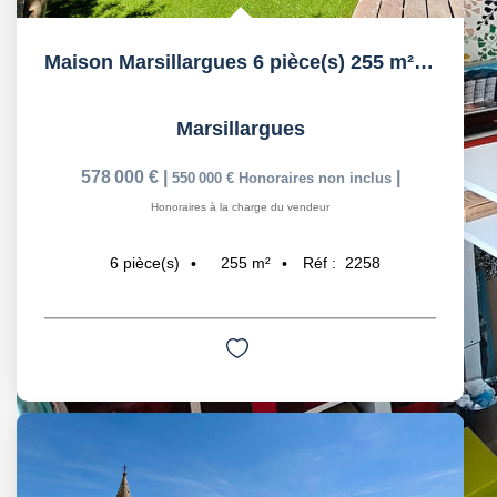
Maison Marsillargues 6 pièce(s) 255 m² + garage
Marsillargues
578 000 €
|
|
550 000 €
Honoraires non inclus
Honoraires à la charge du vendeur
255
m²
Réf :
2258
6
pièce(s)