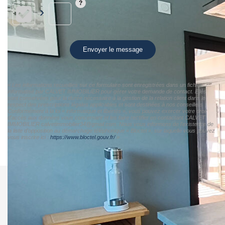
Envoyer le message
« Les informations recueillies sur ce formulaire sont enregistrées dans un fichier
informatisé par CALVET IMMOBILIER pour gérer votre demande de contact. Elles
sont conservées pour la durée nécessaire à la gestion de la relation client dans le
respect des prescriptions légales applicables et sont destinées à nos conseillers
Conformément à la loi « informatique et libertés », vous pouvez exercer votre droit
d'accès aux données vous concernant et les faire rectifier en contactant CALVET
IMMOBILIER calvetimmobilier34@gmail.com. Nous vous informons de l'existence de
la liste d'opposition au démarchage téléphonique « Bloctel », sur laquelle vous pouvez
vous inscrire ici :
https://www.bloctel.gouv.fr/
»