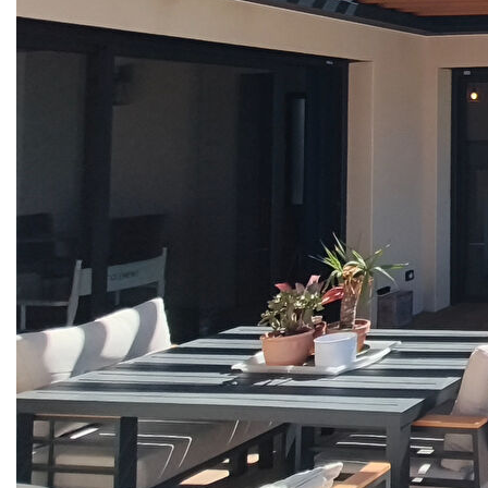
Dans un environnement résidentiel privilégié, découvrez
cette superbe villa de 2018 offrant une pièce de vie de plus
de 60 m², 3 chambres, un garage, une piscine, et des
prestations haut de gamme.
Organisée autour d'une élégante terrasse avec pergola
bioclimatique, elle s'ouvre sur une piscine, un jardin aux
essences méditerranéennes et une vue dégagée sans vis-
à-vis.
Domotique complète, garanties décennale et dommage-
ouvrage, finitions soignées. Une maison où tout a été pensé
pour votre confort.
Un bien rare sur Beaulieu. À découvrir sans tarder.
**
Honoraires à la charge du vendeur
Nos honoraires
Nous contacter
Diagnostics énergétiques