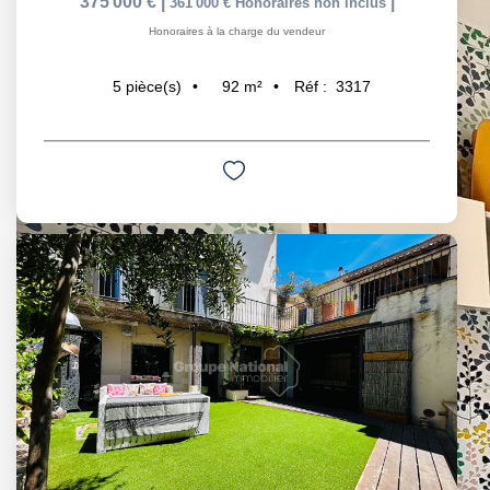
375 000 €
|
|
361 000 €
Honoraires non inclus
Honoraires à la charge du vendeur
92
m²
Réf :
3317
5
pièce(s)