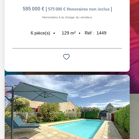
595 000 €
|
|
575 000 €
Honoraires non inclus
Honoraires à la charge du vendeur
129
m²
Réf :
1449
6
pièce(s)