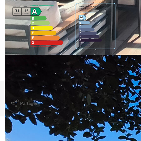
Montant estimé des dépenses annuelles d'énergie pour un
usage standard entre 440€ et 600€. indexées aux années
2021,2022 et 2023 (abonnement compris).
Imprimer
Partager
Calculer mon budget
Ce bien est soumis à un diagnostic ERP (État
des Risques et Pollutions). Pour en savoir plus,