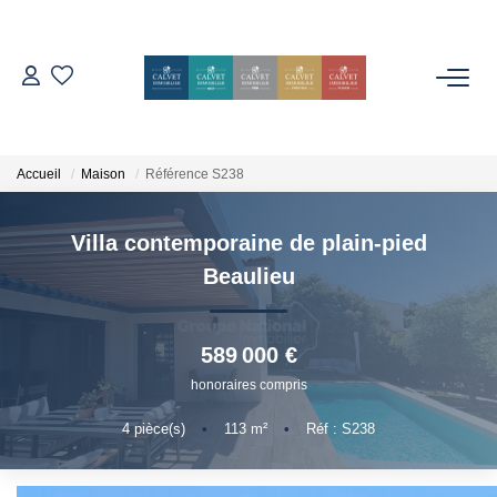
ACHETER
ESTIMER
Accueil
Maison
Référence S238
Villa contemporaine de plain-pied
L'AGENCE
Beaulieu
Notre Équipe
Nos Avis
589 000 €
Nos Partenaires
honoraires compris
Nos Actes
4
pièce(s)
•
113
m²
•
Réf : S238
CONTACT