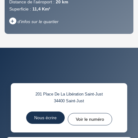
Distance de l'aéroport :
20 km
Superficie :
11,4 Km²
+
d'infos sur le quartier
DENSITÉ DE POPULATION
ENFANTS ET ADOLESCENTS
AGE MOYEN
REVENU MENSUEL PAR
MÉNAGE
TAUX DE PROPRIÉTAIRES
TAUX D'HABITATION
201 Place De La Libération Saint-Just
TAXE FONCIÈRE
PART DES MÉNAGES SANS
34400
Saint-Just
VOITURE
DISTANCE DE L'AÉROPORT :
SUPERFICIE :
Nous écrire
Voir le numéro
RÉSULTATS DES LYCÉES
ECOLES ET CRÈCHES