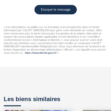
Envoyer le message
« Les informations recueillies sur ce formulaire sont enregistrées dans un fichier
informatisé par CALVET IMMOBILIER pour gérer votre demande de contact. Elles
sont conservées pour la durée nécessaire à la gestion de la relation client dans le
respect des prescriptions légales applicables et sont destinées à nos conseillers
Conformément à la loi « informatique et libertés », vous pouvez exercer votre droit
d'accès aux données vous concernant et les faire rectifier en contactant CALVET
IMMOBILIER calvetimmobilier34@gmail.com. Nous vous informons de l'existence de
la liste d'opposition au démarchage téléphonique « Bloctel », sur laquelle vous pouvez
vous inscrire ici :
https://www.bloctel.gouv.fr/
»
Les biens similaires