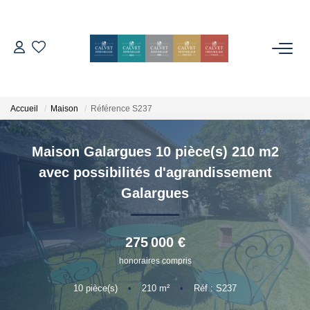
ACHETER
ESTIMER
Accueil
Maison
Référence S237
Maison Galargues 10 pièce(s) 210 m2
L'AGENCE
avec possibilités d'agrandissement
Notre Équipe
Galargues
Nos Avis
Nos Partenaires
275 000 €
Nos Actes
honoraires compris
10
pièce(s)
•
210
m²
•
Réf : S237
CONTACT