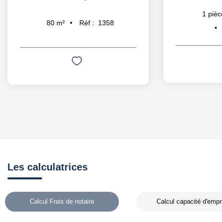
1
pièc
Réf :
1358
80
m²
Les calculatrices
Calcul Frais de notaire
Calcul capacité d'empr