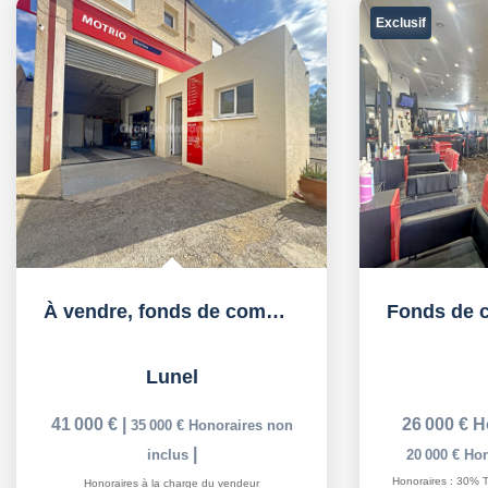
Exclusif
À vendre, fonds de commerce Garage automobile équipé à...
Lunel
41 000 €
|
26 000 €
H
35 000 €
Honoraires non
|
inclus
20 000 €
Hon
Honoraires : 30% T
Honoraires à la charge du vendeur