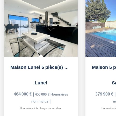
Maison Lunel 5 pièce(s) 137 m2
Lunel
S
464 000 €
|
379 900 €
450 000 €
Honoraires
|
non inclus
n
Honoraires à la charge du vendeur
Honoraires 