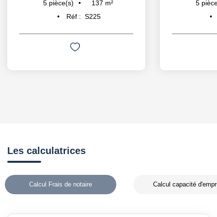
137
m²
5
pièce(s)
5
pièce
Réf :
S225
Les calculatrices
Calcul Frais de notaire
Calcul capacité d'empr