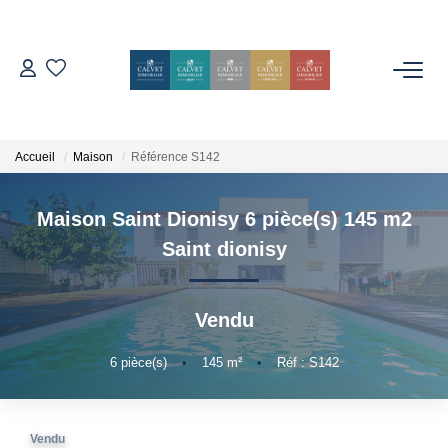
ACHETER
ESTIMER
Accueil
Maison
Référence S142
Maison Saint Dionisy 6 pièce(s) 145 m2
L'AGENCE
Saint dionisy
Notre Équipe
Nos Avis
Vendu
Nos Partenaires
6
pièce(s)
•
145
m²
•
Réf : S142
Nos Actes
CONTACT
Vendu