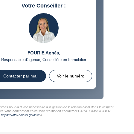
Votre Conseiller :
FOURIE Agnès
,
Responsable d'agence, Conseillère en Immobilier
Contacter par mail
Voir le numéro
es pour la durée nécessaire à la gestion de la relation client dans le respect
nnées vous concernant et les faire rectifier en contactant CALVET IMMOBILIER
:
https://www.bloctel.gouv.fr/
»