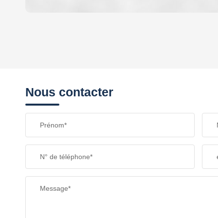
DENSITÉ DE POPULATION
REVENU MENSUEL PAR MÉNAGE
Nous contacter
TAXE FONCIÈRE
Prénom*
SUPERFICIE :
N° de téléphone*
RESTAURANTS ET CAFÉS
Message*