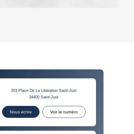
OYEN
'HABITATION
CE DE L'AÉROPORT :
 ET CRÈCHES
201 Place De La Libération Saint-Just
34400
Saint-Just
INS
Nous écrire
Voir le numéro