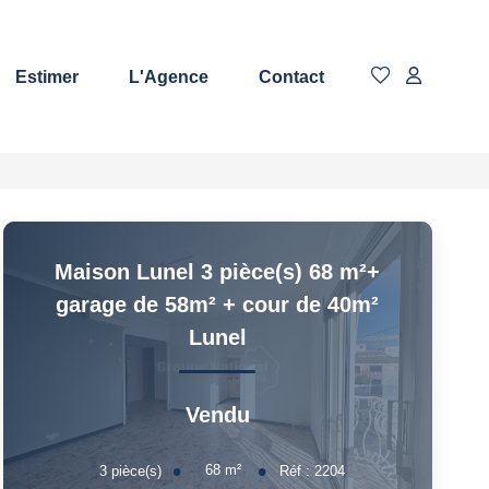
Estimer
L'Agence
Contact
Maison Lunel 3 pièce(s) 68 m²+
garage de 58m² + cour de 40m²
Lunel
Vendu
68
m²
3
pièce(s)
Réf :
2204