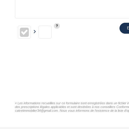
E
« Les informations recueillies sur ce formulaire sont enregistrées dans un fichie
des prescriptions légales applicables et sont destinées à nos conseillers Confor
calvetimmobilier34@gmail.com. Nous vous informons de l'existence de la liste d'op