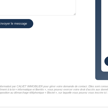
nvoyer le message
r informatisé par CALVET IMMOBILIER pour gérer votre demande de contact. Elles sont conservé
mément à la loi « informatique et libertés », vous pouvez exercer votre droit d'accès aux do
position au démarchage téléphonique « Bloctel », sur laquelle vous pouvez vous inscrire ici 