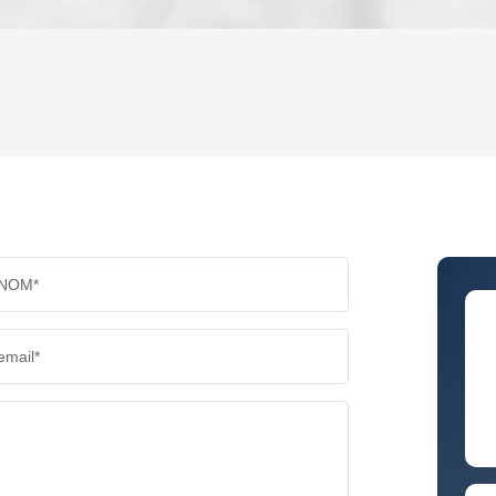
ENFANTS ET ADOLESCENTS
AGE M
TAUX DE PROPRIÉTAIRES
TAUX D
PART DES MÉNAGES SANS VOITURE
DISTAN
NOM*
RÉSULTATS DES LYCÉES
ECOLES
email*
COMMERCES
MÉDEC