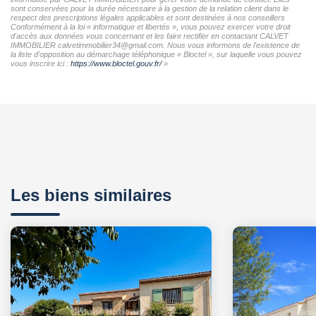
sont conservées pour la durée nécessaire à la gestion de la relation client dans le
respect des prescriptions légales applicables et sont destinées à nos conseillers
Conformément à la loi « informatique et libertés », vous pouvez exercer votre droit
d'accès aux données vous concernant et les faire rectifier en contactant CALVET
IMMOBILIER calvetimmobilier34@gmail.com. Nous vous informons de l'existence de
la liste d'opposition au démarchage téléphonique « Bloctel », sur laquelle vous pouvez
vous inscrire ici :
https://www.bloctel.gouv.fr/
»
Les biens similaires