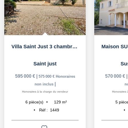
Villa Saint Just 3 chambres , piscine , sous sol...
Saint just
Su
595 000 €
|
570 000 €
575 000 €
Honoraires
|
non inclus
n
Honoraires à la charge du vendeur
Honoraires 
129
m²
6
pièce(s)
5
pièce
Réf :
1449