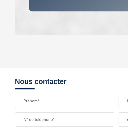
DENSITÉ DE POPULATION
REVENU MENSUEL PAR MÉNAGE
Nous contacter
TAXE FONCIÈRE
Prénom*
SUPERFICIE :
N° de téléphone*
RESTAURANTS ET CAFÉS