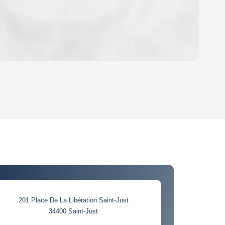
OYEN
'HABITATION
CE DE L'AÉROPORT :
 ET CRÈCHES
201 Place De La Libération Saint-Just
34400
Saint-Just
INS