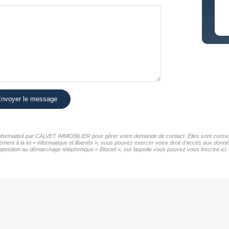
nvoyer le message
r informatisé par CALVET IMMOBILIER pour gérer votre demande de contact. Elles sont conservé
mément à la loi « informatique et libertés », vous pouvez exercer votre droit d'accès aux do
position au démarchage téléphonique « Bloctel », sur laquelle vous pouvez vous inscrire ici 