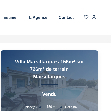
Estimer
L'Agence
Contact
Villa Marsillargues 156m² sur
726m² de terrain
Marsillargues
Vendu
156
m²
6
pièce(s)
Réf :
840