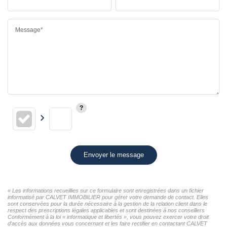
Message*
Envoyer le message
« Les informations recueillies sur ce formulaire sont enregistrées dans un fichier
informatisé par CALVET IMMOBILIER pour gérer votre demande de contact. Elles
sont conservées pour la durée nécessaire à la gestion de la relation client dans le
respect des prescriptions légales applicables et sont destinées à nos conseillers
Conformément à la loi « informatique et libertés », vous pouvez exercer votre droit
d'accès aux données vous concernant et les faire rectifier en contactant CALVET