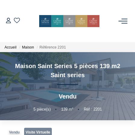
ACHETER
ESTIMER
Accueil
Maison
Référence 2201
Maison Saint Series 5 pièces 139 m2
L'AGENCE
Saint series
Notre Équipe
Nos Avis
Vendu
Nos Partenaires
5
pièce(s)
•
139
m²
•
Réf : 2201
Nos Actes
CONTACT
Vendu
Visite Virtuelle