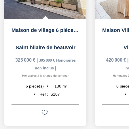
Maison de village 6 pièces 130 m²
Saint hilaire de beauvoir
Vi
325 000 €
|
420 000 €
305 000 €
Honoraires
|
non inclus
n
Honoraires à la charge du vendeur
Honoraires 
130
m²
6
pièce(s)
6
pièce
Réf :
S187