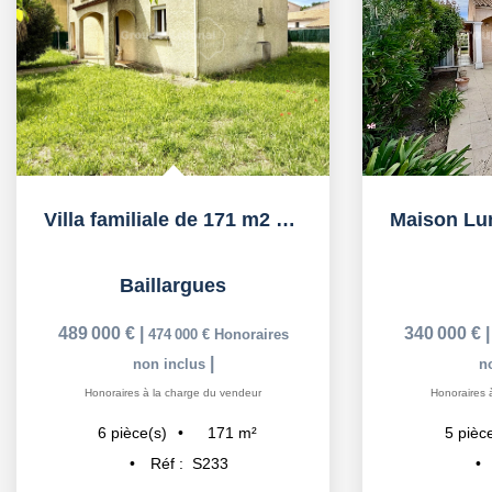
Villa familiale de 171 m2 à Baillargues
Baillargues
489 000 €
|
340 000 €
474 000 €
Honoraires
|
non inclus
n
Honoraires à la charge du vendeur
Honoraires 
171
m²
6
pièce(s)
5
pièc
Réf :
S233