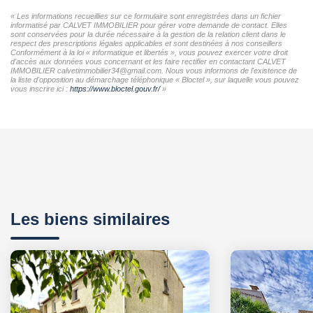
« Les informations recueillies sur ce formulaire sont enregistrées dans un fichier
informatisé par CALVET IMMOBILIER pour gérer votre demande de contact. Elles
sont conservées pour la durée nécessaire à la gestion de la relation client dans le
respect des prescriptions légales applicables et sont destinées à nos conseillers
Conformément à la loi « informatique et libertés », vous pouvez exercer votre droit
d'accès aux données vous concernant et les faire rectifier en contactant CALVET
IMMOBILIER calvetimmobilier34@gmail.com. Nous vous informons de l'existence de
la liste d'opposition au démarchage téléphonique « Bloctel », sur laquelle vous pouvez
vous inscrire ici :
https://www.bloctel.gouv.fr/
»
Les biens similaires