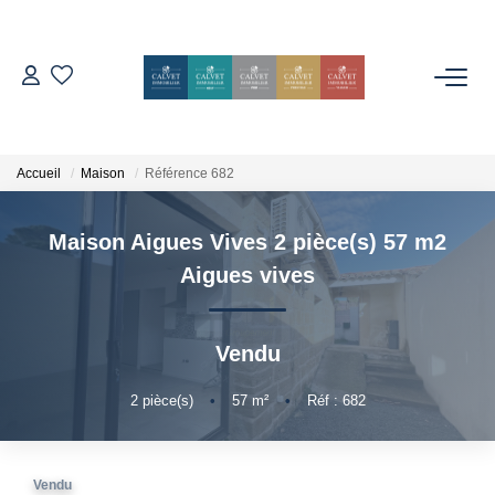
ACHETER
ESTIMER
Accueil
Maison
Référence 682
Maison Aigues Vives 2 pièce(s) 57 m2
L'AGENCE
Aigues vives
Notre Équipe
Nos Avis
Vendu
Nos Partenaires
2
pièce(s)
•
57
m²
•
Réf : 682
Nos Actes
CONTACT
Vendu