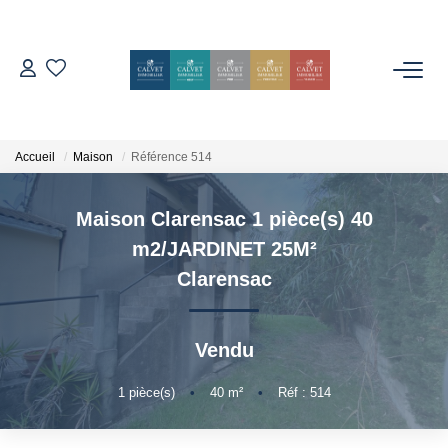
ACHETER
ESTIMER
Accueil
Maison
Référence 514
Maison Clarensac 1 pièce(s) 40
L'AGENCE
m2/JARDINET 25M²
Notre Équipe
Clarensac
Nos Avis
Nos Partenaires
Vendu
Nos Actes
1
pièce(s)
•
40
m²
•
Réf : 514
CONTACT