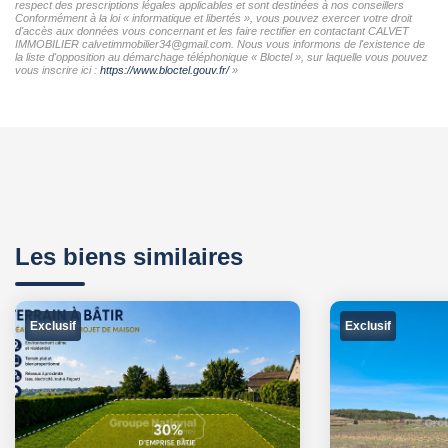
respect des prescriptions légales applicables et sont destinées à nos conseillers
Conformément à la loi « informatique et libertés », vous pouvez exercer votre droit
d'accès aux données vous concernant et les faire rectifier en contactant CALVET
IMMOBILIER calvetimmobilier34@gmail.com. Nous vous informons de l'existence de
la liste d'opposition au démarchage téléphonique « Bloctel », sur laquelle vous pouvez
vous inscrire ici :
https://www.bloctel.gouv.fr/
»
Les biens similaires
Exclusif
Exclusif