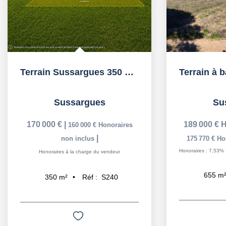
Terrain Sussargues 350 m² 30% d'emprise au sol
Sussargues
Su
170 000 €
|
189 000 €
H
160 000 €
Honoraires
|
non inclus
175 770 €
Ho
Honoraires : 7,53% 
Honoraires à la charge du vendeur
655
m
Réf :
S240
350
m²