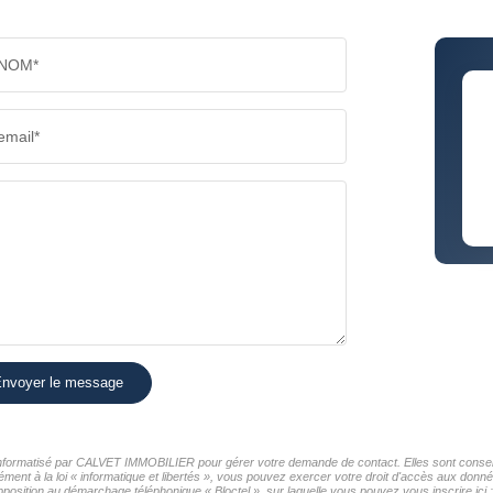
PART DES MÉNAGES SANS VOITURE
DISTAN
NOM*
RÉSULTATS DES LYCÉES
ECOLES
email*
COMMERCES
MÉDEC
nvoyer le message
r informatisé par CALVET IMMOBILIER pour gérer votre demande de contact. Elles sont conservé
mément à la loi « informatique et libertés », vous pouvez exercer votre droit d'accès aux do
position au démarchage téléphonique « Bloctel », sur laquelle vous pouvez vous inscrire ici 