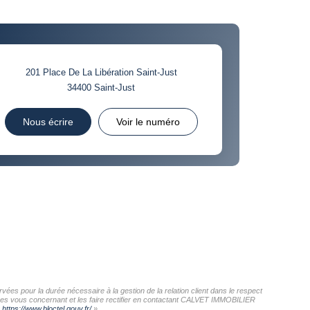
CE DE L'AÉROPORT :
 ET CRÈCHES
201 Place De La Libération Saint-Just
34400
Saint-Just
INS
Nous écrire
Voir le numéro
es pour la durée nécessaire à la gestion de la relation client dans le respect
nnées vous concernant et les faire rectifier en contactant CALVET IMMOBILIER
:
https://www.bloctel.gouv.fr/
»