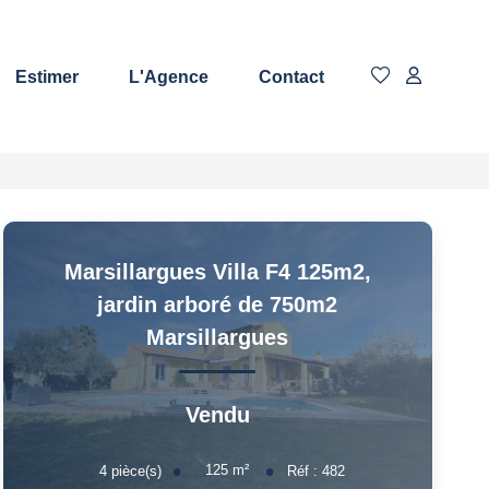
Estimer
L'Agence
Contact
Marsillargues Villa F4 125m2,
jardin arboré de 750m2
Marsillargues
Vendu
125
m²
4
pièce(s)
Réf :
482