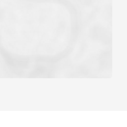
OYEN
'HABITATION