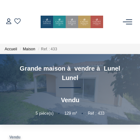
ACHETER
ESTIMER
Accueil
Maison
Ref. : 433
Grande maison à vendre à Lunel
L'AGENCE
Lunel
Notre Équipe
Nos Avis
Vendu
Nos Partenaires
5
pièce(s)
•
129
m²
•
Réf : 433
Nos Actes
CONTACT
Vendu