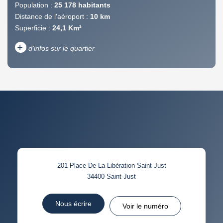
Population :
25 178 habitants
Distance de l'aéroport :
10 km
Superficie :
24,1 Km²
+
d'infos sur le quartier
DENSITÉ DE POPULATION
ENFANTS ET ADOLESCENTS
AGE MOYEN
REVENU MENSUEL PAR
MÉNAGE
TAUX DE PROPRIÉTAIRES
TAUX D'HABITATION
201 Place De La Libération Saint-Just
TAXE FONCIÈRE
PART DES MÉNAGES SANS
34400
Saint-Just
VOITURE
DISTANCE DE L'AÉROPORT :
SUPERFICIE :
Nous écrire
Voir le numéro