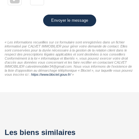
Envoyer le message
« Les informations recueillies sur ce formulaire sont enregistrées dans un fichier
informatisé par CALVET IMMOBILIER pour gérer votre demande de contact. Elles
sont conservées pour la durée nécessaire à la gestion de la relation client dans le
respect des prescriptions légales applicables et sont destinées à nos conseillers
Conformément à la loi « informatique et libertés », vous pouvez exercer votre droit
d'accès aux données vous concernant et les faire rectifier en contactant CALVET
IMMOBILIER calvetimmobilier34@gmail.com. Nous vous informons de l'existence de
la liste d'opposition au démarchage téléphonique « Bloctel », sur laquelle vous pouvez
vous inscrire ici :
https://www.bloctel.gouv.fr/
»
Les biens similaires