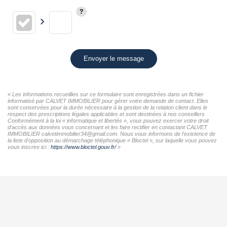
Envoyer le message
« Les informations recueillies sur ce formulaire sont enregistrées dans un fichier
informatisé par CALVET IMMOBILIER pour gérer votre demande de contact. Elles
sont conservées pour la durée nécessaire à la gestion de la relation client dans le
respect des prescriptions légales applicables et sont destinées à nos conseillers
Conformément à la loi « informatique et libertés », vous pouvez exercer votre droit
d'accès aux données vous concernant et les faire rectifier en contactant CALVET
IMMOBILIER calvetimmobilier34@gmail.com. Nous vous informons de l'existence de
la liste d'opposition au démarchage téléphonique « Bloctel », sur laquelle vous pouvez
vous inscrire ici :
https://www.bloctel.gouv.fr/
»