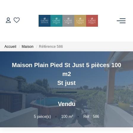
ACHETER
ESTIMER
Accueil
Maison
Référence 586
Maison Plain Pied St Just 5 pièces 100
L'AGENCE
m2
Notre Équipe
St just
Nos Avis
Nos Partenaires
Vendu
Nos Actes
5
pièce(s)
•
100
m²
•
Réf : 586
CONTACT