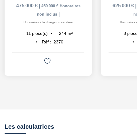
475 000 €
|
625 000 €
450 000 €
Honoraires
|
non inclus
n
Honoraires à la charge du vendeur
Honoraires 
244
m²
11
pièce(s)
8
pièce
Réf :
2370
Les calculatrices