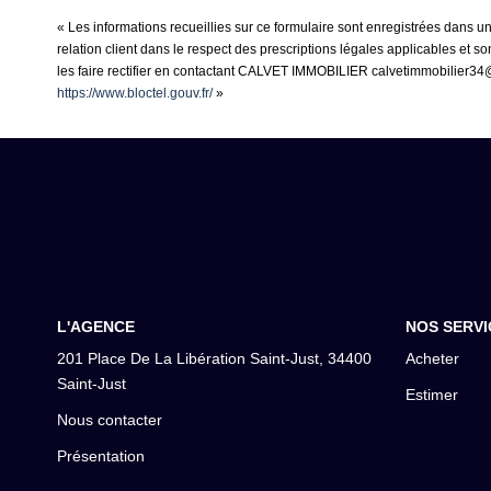
« Les informations recueillies sur ce formulaire sont enregistrées dans 
relation client dans le respect des prescriptions légales applicables et 
les faire rectifier en contactant CALVET IMMOBILIER calvetimmobilier34@g
https://www.bloctel.gouv.fr/
»
L'AGENCE
NOS SERVI
201 Place De La Libération Saint-Just, 34400
Acheter
Saint-Just
Estimer
Nous contacter
Présentation